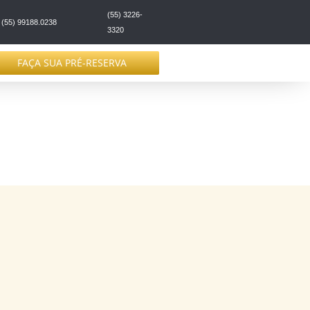
(55) 3226-
(55) 99188.0238
3320
FAÇA SUA PRÉ-RESERVA