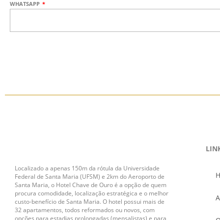
WHATSAPP
LIN
Localizado a apenas 150m da rótula da Universidade
Federal de Santa Maria (UFSM) e 2km do Aeroporto de
Santa Maria, o Hotel Chave de Ouro é a opção de quem
procura comodidade, localização estratégica e o melhor
A
custo-benefício de Santa Maria. O hotel possui mais de
32 apartamentos, todos reformados ou novos, com
opções para estadias prolongadas (mensalistas) e para