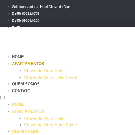
Ir
Seja bem-vindo ao Hotel Chave de Ouro
para
(55) 99112.0795
o
(55) 99188.0238
conteúdo
(55)
3226-3320
HOME
APARTAMENTOS
Chave de Ouro Hotel
Chave de Ouro Hotel Prime
QUEM SOMOS
CONTATO
HOME
APARTAMENTOS
Chave de Ouro Hotel
Chave de Ouro Hotel Prime
QUEM SOMOS